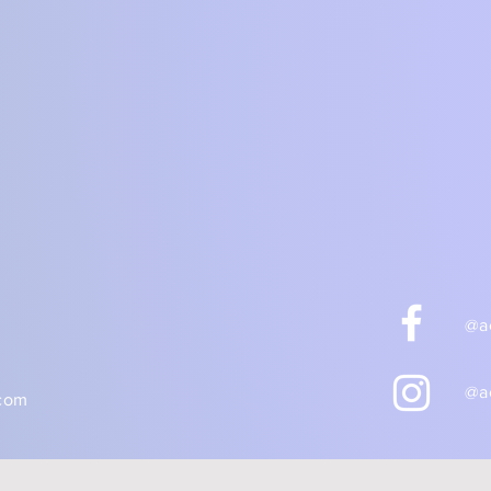
@ac
@ac
.com