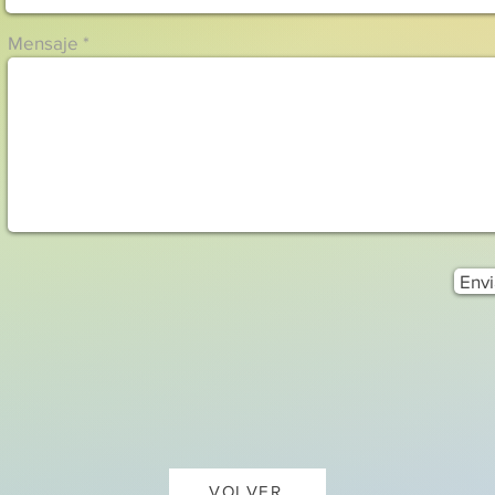
Mensaje
Envi
VOLVER