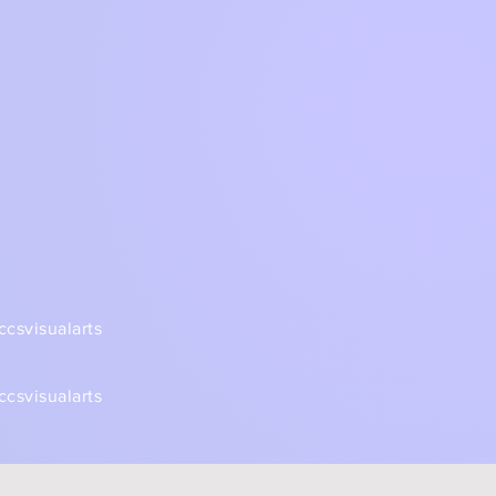
csvisualarts
csvisualarts