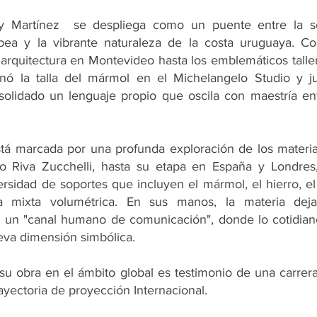
y Martínez se despliega como un puente entre la sol
opea y la vibrante naturaleza de la costa uruguaya. 
 arquitectura en Montevideo hasta los emblemáticos taller
nó la talla del mármol en el Michelangelo Studio y j
olidado un lenguaje propio que oscila con maestría ent
stá marcada por una profunda exploración de los materia
o Riva Zucchelli, hasta su etapa en España y Londres, 
rsidad de soportes que incluyen el mármol, el hierro, el
ica mixta volumétrica. En sus manos, la materia dej
 un "canal humano de comunicación", donde lo cotidiano
va dimensión simbólica.
su obra en el ámbito global es testimonio de una carrera 
rayectoria de proyección Internacional.